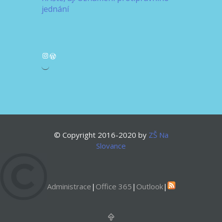
jednání
Instagram
WordPress
© Copyright 2016-2020 by
ZŠ Na
Slovance
Administrace
|
Office 365
|
Outlook
|