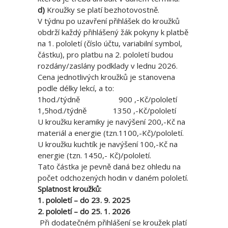
d)
Kroužky se platí bezhotovostně.
V týdnu po uzavření přihlášek do kroužků
obdrží každý přihlášený žák pokyny k platbě
na 1. pololetí (číslo účtu, variabilní symbol,
částku), pro platbu na 2. pololetí budou
rozdány/zaslány podklady v lednu 2026.
Cena jednotlivých kroužků je stanovena
podle délky lekcí, a to:
1hod./týdně 900 ,-Kč/pololetí
1,5hod./týdně 1350 ,-Kč/pololetí
U kroužku keramiky je navýšení 200,-Kč na
materiál a energie (tzn.1100,-Kč)/pololetí.
U kroužku kuchtík je navýšení 100,-Kč na
energie (tzn. 1450,- Kč)/pololetí.
Tato částka je pevně daná bez ohledu na
počet odchozených hodin v daném pololetí.
Splatnost kroužků:
1. pololetí – do 23. 9. 2025
2. pololetí – do 25. 1. 2026
Při dodatečném přihlášení se kroužek platí