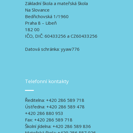
Základní škola a mateřská škola
Na Slovance
Bedřichovská 1/1960
Praha 8 – Libeň
182 00
IČO, DIČ: 60433256 a CZ60433256
Datová schránka: yyaw776
Telefonní kontakty
Ředitelna: +420 286 589 718
Ústředna: +420 286 589 478
+420 286 880 953
Fax: +420 286 589 718
Školní jídelna: +420 286 589 836
Mateřská škola: +420 286 587 026