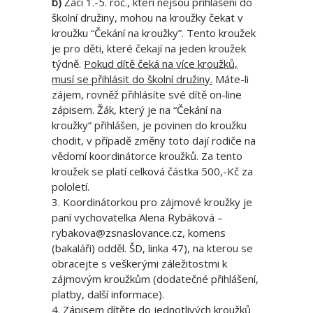
b)
Žáci 1.-5. roč., kteří nejsou přihlášeni do
školní družiny, mohou na kroužky čekat v
kroužku “Čekání na kroužky”. Tento kroužek
je pro děti, které čekají na jeden kroužek
týdně.
Pokud dítě čeká na více kroužků,
musí se přihlásit do školní družiny.
Máte-li
zájem, rovněž přihlásíte své dítě on-line
zápisem. Žák, který je na “Čekání na
kroužky” přihlášen, je povinen do kroužku
chodit, v případě změny toto dají rodiče na
vědomí koordinátorce kroužků. Za tento
kroužek se platí celková částka 500,-Kč za
pololetí.
3. Koordinátorkou pro zájmové kroužky je
paní vychovatelka Alena Rybáková –
rybakova@zsnaslovance.cz, komens
(bakaláři) odděl. ŠD, linka 47), na kterou se
obracejte s veškerými záležitostmi k
zájmovým kroužkům (dodatečné přihlášení,
platby, další informace).
4. Zápisem dítěte do jednotlivých kroužků