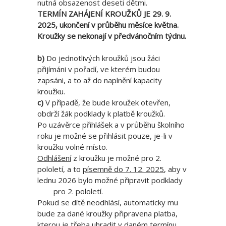
nutná obsazenost deseti dětmi.
TERMÍN ZAHÁJENÍ KROUŽKŮ JE 29. 9.
2025, ukončení v průběhu měsíce května.
Kroužky se nekonají v předvánočním týdnu.
b)
Do jednotlivých kroužků jsou žáci
přijímáni v pořadí, ve kterém budou
zapsáni, a to až do naplnění kapacity
kroužku.
c)
V případě, že bude kroužek otevřen,
obdrží žák podklady k platbě kroužků.
Po uzávěrce přihlášek a v průběhu školního
roku je možné se přihlásit pouze, je-li v
kroužku volné místo.
Odhlášení
z kroužku je možné pro 2.
pololetí, a to
písemně do 7. 12. 2025
, aby v
lednu 2026 bylo možné připravit podklady
pro 2. pololetí.
Pokud se dítě neodhlásí, automaticky mu
bude za dané kroužky připravena platba,
kterou je třeba uhradit v daném termínu.