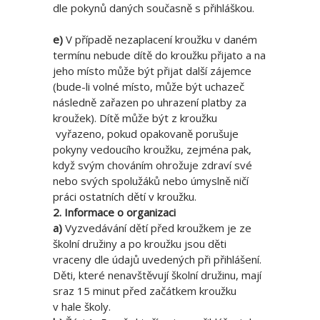
dle pokynů daných současně s přihláškou.
e)
V případě nezaplacení kroužku v daném
termínu nebude dítě do kroužku přijato a na
jeho místo může být přijat další zájemce
(bude-li volné místo, může být uchazeč
následně zařazen po uhrazení platby za
kroužek). Dítě může být z kroužku
vyřazeno, pokud opakovaně porušuje
pokyny vedoucího kroužku, zejména pak,
když svým chováním ohrožuje zdraví své
nebo svých spolužáků nebo úmyslně ničí
práci ostatních dětí v kroužku.
2. Informace o organizaci
a)
Vyzvedávání dětí před kroužkem je ze
školní družiny a po kroužku jsou děti
vraceny dle údajů uvedených při přihlášení.
Děti, které nenavštěvují školní družinu, mají
sraz 15 minut před začátkem kroužku
v hale školy.