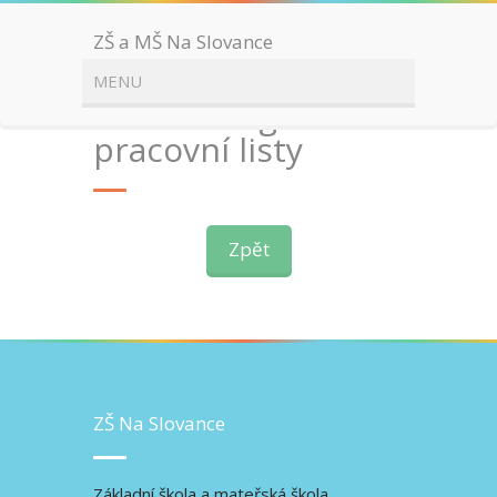
ZŠ a MŠ Na Slovance
Golem – legenda –
pracovní listy
Zpět
ZŠ Na Slovance
Základní škola a mateřská škola