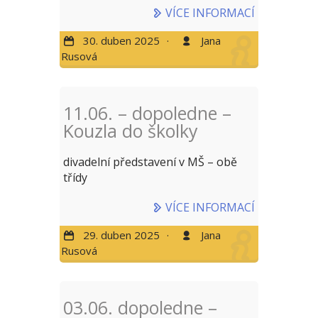
VÍCE INFORMACÍ
30. duben 2025
·
Jana
Rusová
11.06. – dopoledne –
Kouzla do školky
divadelní představení v MŠ – obě
třídy
VÍCE INFORMACÍ
29. duben 2025
·
Jana
Rusová
03.06. dopoledne –