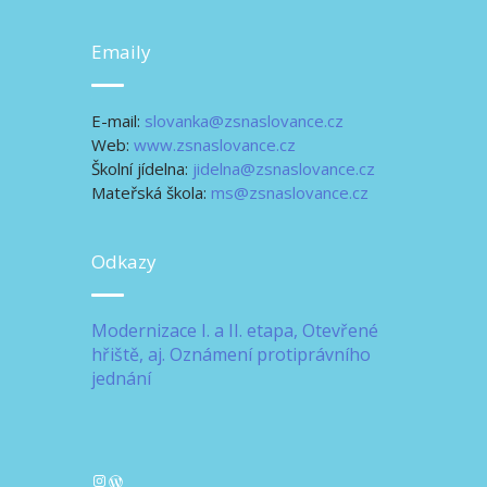
Emaily
E-mail:
slovanka@zsnaslovance.cz
Web:
www.zsnaslovance.cz
Školní jídelna:
jidelna@zsnaslovance.cz
Mateřská škola:
ms@zsnaslovance.cz
Odkazy
Modernizace I. a II. etapa, Otevřené
hřiště, aj.
Oznámení protiprávního
jednání
Instagram
WordPress