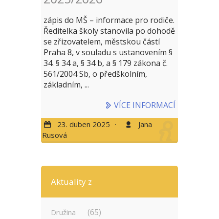
zápis do MŠ – informace pro rodiče.
Ředitelka školy stanovila po dohodě
se zřizovatelem, městskou částí
Praha 8, v souladu s ustanovením §
34. § 34 a, § 34 b, a § 179 zákona č.
561/2004 Sb, o předškolním,
základním, ...
VÍCE INFORMACÍ
23. duben 2025
·
Jana
Rusová
Aktuality z
(65)
Družina