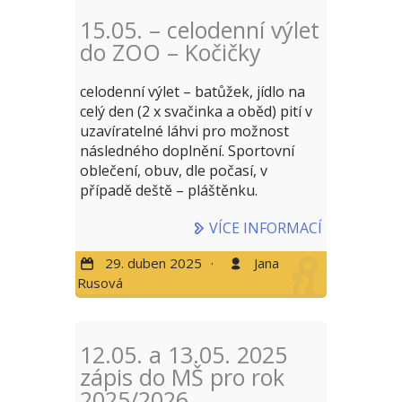
15.05. – celodenní výlet
do ZOO – Kočičky
celodenní výlet – batůžek, jídlo na
celý den (2 x svačinka a oběd) pití v
uzavíratelné láhvi pro možnost
následného doplnění. Sportovní
oblečení, obuv, dle počasí, v
případě deště – pláštěnku.
VÍCE INFORMACÍ
29. duben 2025
·
Jana
Rusová
12.05. a 13.05. 2025
zápis do MŠ pro rok
2025/2026