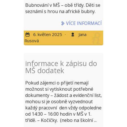
Bubnování v MŠ – obě třídy. Děti se
seznámí s hrou na africké bubny.
VÍCE INFORMACÍ
6. květen 2025
·
Jana
Rusová
informace k zápisu do
MŠ dodatek
Pokud zájemci o přijetí nemají
možnost si vytisknout potřebné
dokumenty – žádost a evidenční list,
mohou si je osobně vyzvednout
každý pracovní den vždy odpoledne
od 14:30 – 16:00 hodin v MŠ v 1.
třídě. – Kočičky. (nebo na školní ...