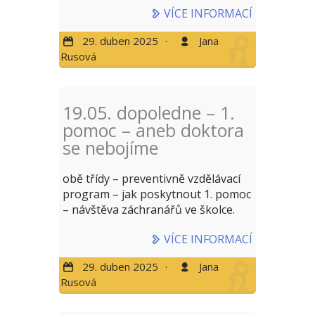
VÍCE INFORMACÍ
29. duben 2025
·
Jana
Rusová
19.05. dopoledne – 1.
pomoc – aneb doktora
se nebojíme
obě třídy – preventivně vzdělávací
program – jak poskytnout 1. pomoc
– návštěva záchranářů ve školce.
VÍCE INFORMACÍ
29. duben 2025
·
Jana
Rusová